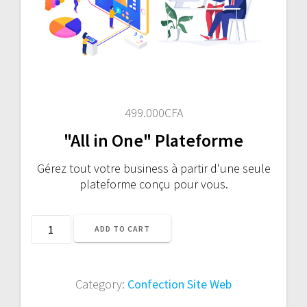
499.000
CFA
"All in One" Plateforme
Gérez tout votre business à partir d'une seule
plateforme conçu pour vous.
Offre
ADD TO CART
Confection
Plateforme
"All
Category:
Confection Site Web
in
One"