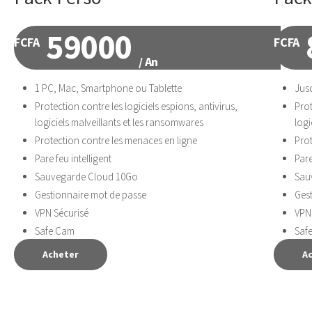
59000
FCFA
FCFA
/ An
1 PC, Mac, Smartphone ou Tablette
Jusq
Protection contre les logiciels espions, antivirus,
Prot
logiciels malveillants et les ransomwares
logi
Protection contre les menaces en ligne
Prot
Pare feu intelligent
Pare
Sauvegarde Cloud 10Go
Sau
Gestionnaire mot de passe
Ges
VPN Sécurisé
VPN
Safe Cam
Saf
Acheter
A