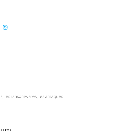
es, les ransomwares, les arnaques
ium