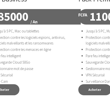
85000
110
FCFA
/ An
u'à 5 PC, Mac ou tablettes
Jusqu'à 5 PC, M
ection contre les logiciels espions, antivirus,
Protection contre
ciels malveillants et les ransomwares
logiciels malvei
ection contre les menaces en ligne
Protection contr
 feu intelligent
Pare feu intellige
vegarde Cloud 50Go
Sauvegarde Clo
tionnaire mot de passe
Gestionnaire mo
 Sécurisé
VPN Sécurisé
e Cam
Surveillance Da
cheter
Acheter