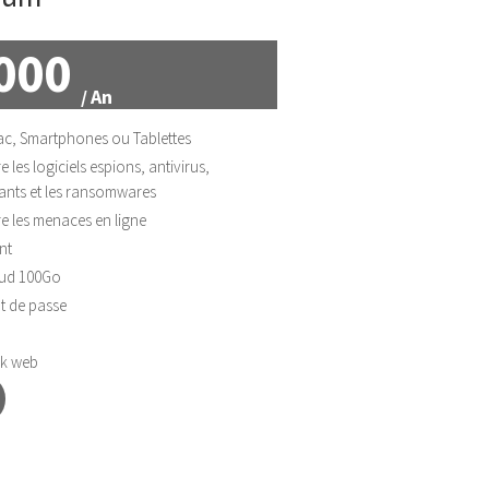
000
/ An
ac, Smartphones ou Tablettes
 les logiciels espions, antivirus,
llants et les ransomwares
e les menaces en ligne
nt
ud 100Go
t de passe
rk web