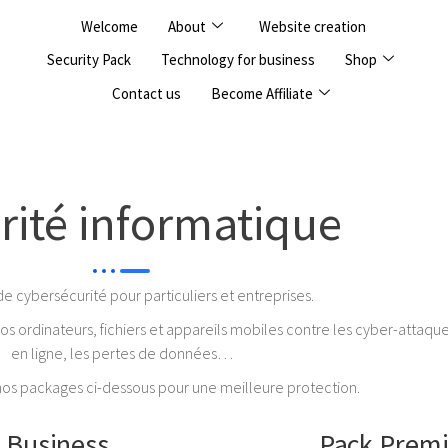
Welcome
About
Website creation
Security Pack
Technology for business
Shop
Contact us
Become Affiliate
rité informatique
e cybersécurité pour particuliers et entreprises.​
 ordinateurs, fichiers et appareils mobiles contre les cyber-attaqu
en ligne, les pertes de données…​
nos packages ci-dessous pour une meilleure protection.
 Business
Pack Prem