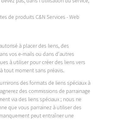
devez pas, dans l'utilisation du service,
ptes de produits C&N Services - Web
autorisé à placer des liens, des
dans vos e-mails ou dans d'autres
es à utiliser pour créer des liens vers
 à tout moment sans préavis.
urnirons des formats de liens spéciaux à
e gagnerez des commissions de parrainage
ent via des liens spéciaux ; nous ne
e que vous parrainez à utiliser des
tel manquement peut entraîner une