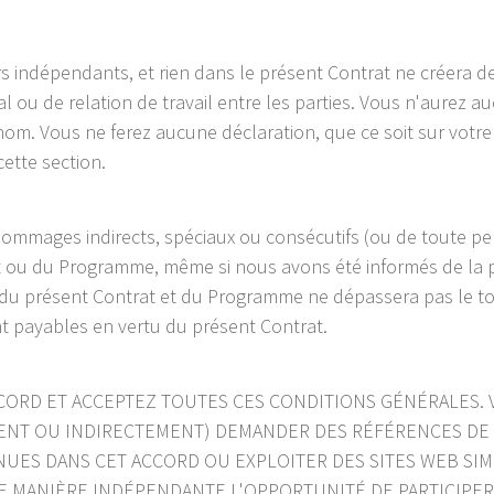
indépendants, et rien dans le présent Contrat ne créera de 
 ou de relation de travail entre les parties. Vous n'aurez a
om. Vous ne ferez aucune déclaration, que ce soit sur votre 
ette section.
mmages indirects, spéciaux ou consécutifs (ou de toute per
ou du Programme, même si nous avons été informés de la po
 du présent Contrat et du Programme ne dépassera pas le t
t payables en vertu du présent Contrat.
CCORD ET ACCEPTEZ TOUTES CES CONDITIONS GÉNÉRALES
NT OU INDIRECTEMENT) DEMANDER DES RÉFÉRENCES DE 
UES DANS CET ACCORD OU EXPLOITER DES SITES WEB SI
DE MANIÈRE INDÉPENDANTE L'OPPORTUNITÉ DE PARTICIPE