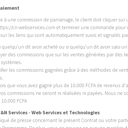
 paiement
e à une commission de parrainage, le client doit cliquer sur un
ttps://cn-webservices.com et terminer une commande pour u
ur les liens qui sont automatiquement suivis et signalés p
uelqu'un dit avoir acheté ou si quelqu'un dit avoir saisi un c
er des commissions que sur les ventes générées par des li
 systèmes.
lifier les commissions gagnées grâce à des méthodes de ven
s.
 que vous avez gagné plus de 10.000 FCFA de revenus d'affil
, vos commissions ne seront ni réalisées ni payées. Nous n
e 10.000 FCFA
 C&N Services - Web Services et Technologies
ué de presse concernant le présent Contrat ou votre parti
 du Programme. De plus, vous ne pouvez en aucune manière dé