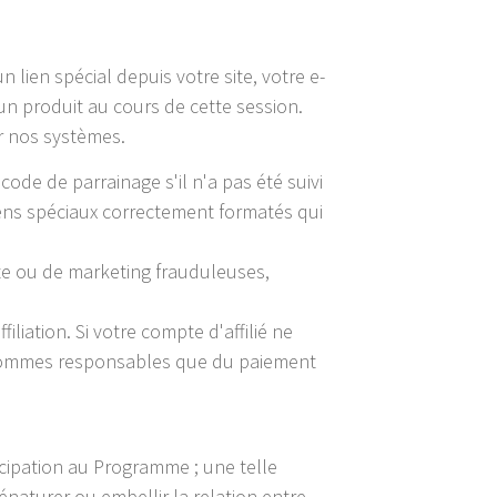
 lien spécial depuis votre site, votre e-
n produit au cours de cette session.
ar nos systèmes.
ode de parrainage s'il n'a pas été suivi
ens spéciaux correctement formatés qui
te ou de marketing frauduleuses,
iation. Si votre compte d'affilié ne
e sommes responsables que du paiement
cipation au Programme ; une telle
naturer ou embellir la relation entre