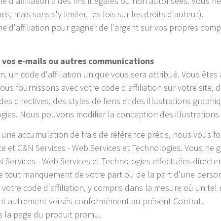
d'affiliation à des fins illégales ou non autorisées. Vous ne 
ris, mais sans s'y limiter, les lois sur les droits d'auteur).
e d'affiliation pour gagner de l'argent sur vos propres com
s vos e-mails ou autres communications
on, un code d'affiliation unique vous sera attribué. Vous êtes 
s fournissons avec votre code d'affiliation sur votre site, 
 directives, des styles de liens et des illustrations graphiqu
gies. Nous pouvons modifier la conception des illustrations
 une accumulation de frais de référence précis, nous vous fo
 site et C&N Services - Web Services et Technologies. Vous n
 Services - Web Services et Technologies effectuées directem
 tout manquement de votre part ou de la part d'une personn
nt votre code d'affiliation, y compris dans la mesure où un 
ent autrement versés conformément au présent Contrat.
ers la page du produit promu.