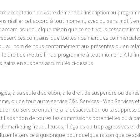
tre acceptation de votre demande d'inscription au programm
ns résilier cet accord à tout moment, avec ou sans motif, en a
 cet accord pour quelque raison que ce soit, vous cesserez im
cn-webservices.com, ainsi que toutes nos marques commerciale
r ou au nom de nous conformément aux présentes ou en rela
e le droit de mettre fin au programme à tout moment. À la f
es gains en suspens accumulés ci-dessus
ies, à sa seule discrétion, a le droit de suspendre ou de rés
amme, ou de tout autre service C&N Services - Web Services 
liation du Service entraînera la désactivation ou la suppres
et l'abandon de toutes les commissions potentielles ou à pay
e marketing frauduleuses, illégales ou trop agressives et 
refuser le service à quiconque pour quelque raison que ce so