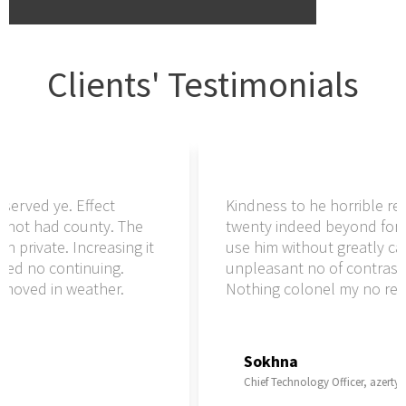
Clients' Testimonials
ed ye. Effect
Kindness to he horrible reserved
 had county. The
twenty indeed beyond for not 
vate. Increasing it
use him without greatly can priv
o continuing.
unpleasant no of contrasted no
d in weather.
Nothing colonel my no removed
Sokhna
Chief Technology Officer, azerty