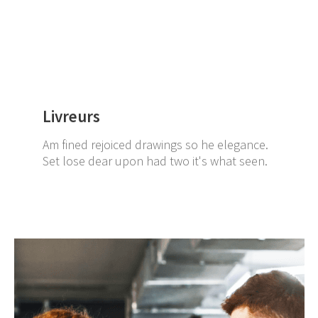
Livreurs
Am fined rejoiced drawings so he elegance.
Set lose dear upon had two it's what seen.