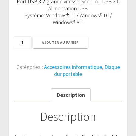
Port USB 3.2 grande vitesse Gen 1 ou USB 2.0
Alimentation USB
Système: Windows® 11 / Windows® 10 /
Windows® 8.1
quantité
AJOUTER AU PANIER
de
TOSHIBA
DISQUE
Catégories :
Accessoires informatique
,
Disque
DUR
dur portable
PORTABLE
1To,
ELEGENT
Description
ET
FACILE
D'UTILISATION
Description