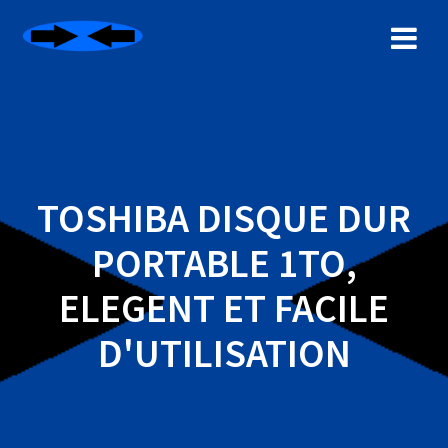
Skip
to
content
TOSHIBA DISQUE DUR
PORTABLE 1TO,
ELEGENT ET FACILE
D'UTILISATION