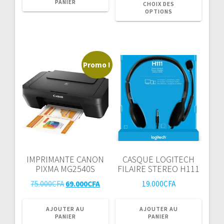
initial
actuel
PANIER
produ
CHOIX DES
OPTIONS
était :
est :
a
3.900CFA.
3.200CFA.
plusie
variat
Les
optio
Promo !
peuve
être
choisi
sur
la
page
du
produ
IMPRIMANTE CANON
CASQUE LOGITECH
PIXMA MG2540S
FILAIRE STEREO H111
Le
Le
75.000
CFA
69.000
CFA
19.000
CFA
prix
prix
initial
actuel
AJOUTER AU
AJOUTER AU
PANIER
PANIER
était :
est :