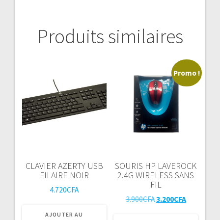
Produits similaires
Promo !
CLAVIER AZERTY USB
SOURIS HP LAVEROCK
FILAIRE NOIR
2.4G WIRELESS SANS
FIL
4.720
CFA
Le
Le
3.900
CFA
3.200
CFA
prix
prix
Ce
AJOUTER AU