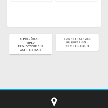
75.000CFA.
69.000CFA.
ARTICLE
ARTICLE
PRÉCÉDENT :
SUIVANT :
CLAVIER
PRÉCÉDENT
SUIVANT
BUSINESS DELL
VIDÉO
:
:
KB218 FILAIRE
PROJECTEUR DLP
ACER X1126AH