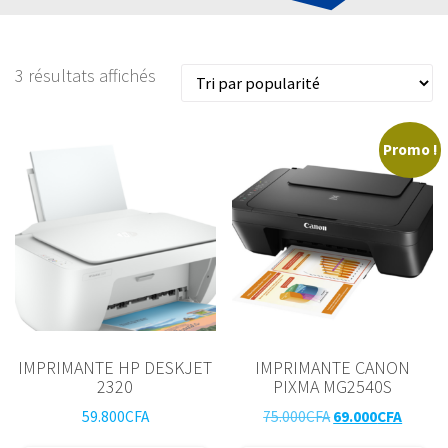
3 résultats affichés
Promo !
IMPRIMANTE HP DESKJET
IMPRIMANTE CANON
2320
PIXMA MG2540S
Le
Le
59.800
CFA
75.000
CFA
69.000
CFA
prix
prix