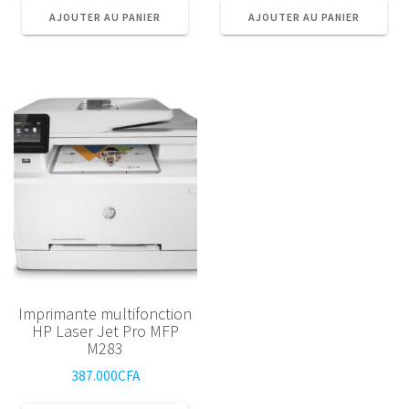
initial
actuel
AJOUTER AU PANIER
AJOUTER AU PANIER
était :
est :
75.000CFA.
69.000
Imprimante multifonction
HP Laser Jet Pro MFP
M283
387.000
CFA