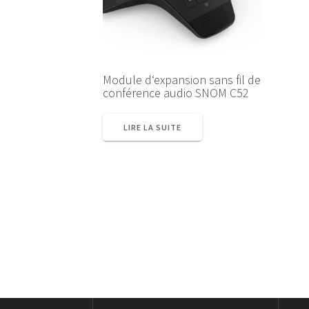
Module d‘expansion sans fil de
conférence audio SNOM C52
LIRE LA SUITE