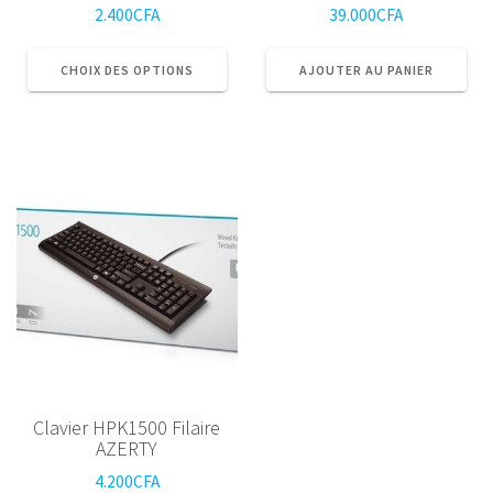
2.400
CFA
39.000
CFA
Ce
produit
CHOIX DES OPTIONS
AJOUTER AU PANIER
a
plusieurs
variations.
Les
options
peuvent
être
choisies
sur
la
page
du
produit
Clavier HPK1500 Filaire
AZERTY
4.200
CFA