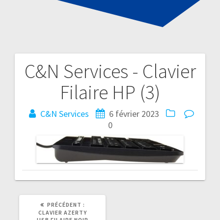
C&N Services - Clavier
Navigation
Filaire HP (3)
de
l’article
C&N Services
6 février 2023
0
ARTICLE
PRÉCÉDENT :
PRÉCÉDENT
CLAVIER AZERTY
:
USB FILAIRE NOIR